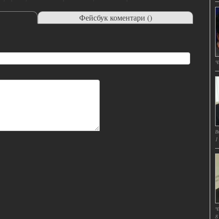
Фейсбук коментари (
)
Ч
В
1
Ч
8