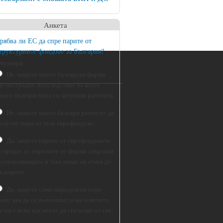
Анкета
рябва ли ЕС да спре парите от
труктурните фондове за България?
тговори
Не, защото много български фирми
е пострадат, впоследствие на което
ного българи биха си загубили работата.
Не, защото много българи разчитат да
олучат пари от тези еврофондове.
Да, защото парите от еврофондовете
е крадат от обръчите от фирми свързани
 управляващите и така нищо не стига до
ългарите.
Да, защото само определени хора
наят как да се възползват и на повечето
е им е ясно как могат да спечелят от тях.