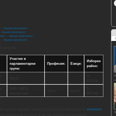
>>
Народен представител
>
Народен представител
сими
>>
Народен представител
>>
Народен представител
 България
Участие в
Изборен
парламентарни
Професия:
Езици:
район:
групи:
е
3-
П
НДСВ
%
ВАРНА
е
БНД, НДСВ,
3-
юрист
руски
%
Независими
ВАРНА
 има грешни факти, може да използва формата за
контакт
Ч
 иформацията по-горе и те ще бъдат премахнати.