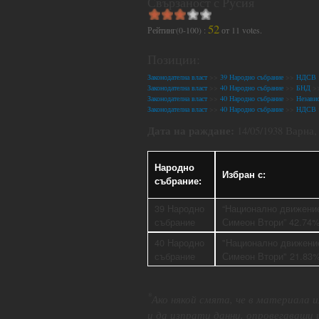
Свързаност с Русия
52
Рейтинг(0-100) :
от
11
votes.
Позиции:
Законодателна власт
>>
39 Народно събрание
>>
НДСВ
Законодателна власт
>>
40 Народно събрание
>>
БНД
>
Законодателна власт
>>
40 Народно събрание
>>
Незави
Законодателна власт
>>
40 Народно събрание
>>
НДСВ
Дата на раждане:
14/05/1938 Варна,
Народно
Избран с:
събрание:
39 Народно
“Национално движени
събрание
Симеон Втори” 42.74
40 Народно
"Национално движени
събрание
Симеон Втори" 21.83
*
Ако някой смята, че в материала
и да изпрати данни, опровегаващи