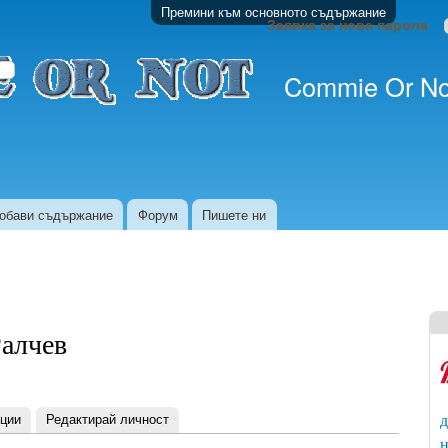
Премини към основното съдържание
Заявка за нова парола
Commie Or No
обави съдържание
Форум
Пишете ни
Ралчев
ции
Редактирай личност
д
н