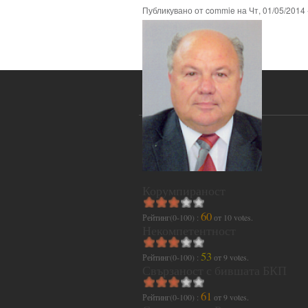
Публикувано от
commie
на
Чт, 01/05/2014 
Корумпираност
60
Рейтинг(0-100) :
от
10
votes.
Некомпетентност
53
Рейтинг(0-100) :
от
9
votes.
Свързаност с бившата БКП
61
Рейтинг(0-100) :
от
9
votes.