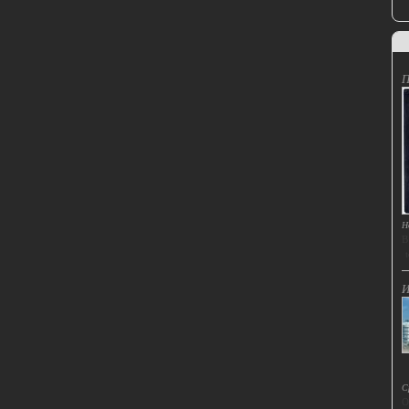
П
Н
В
t
И
С
О