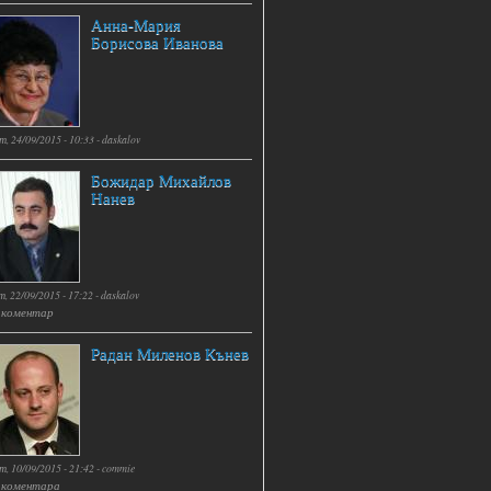
Анна-Мария
Борисова Иванова
т, 24/09/2015 - 10:33 -
daskalov
Божидар Михайлов
Нанев
т, 22/09/2015 - 17:22 -
daskalov
 коментар
Радан Миленов Кънев
т, 10/09/2015 - 21:42 -
commie
 коментара