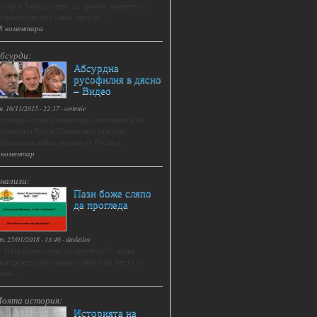
 София Токуда, спря да приема пациенти с
аправления по голяма част от ...
8 коментара
бсурди:
Абсурдна
русофилия в дясно
– Видео
н, 16/11/2015 - 22:17
-
commie
ремиера-слънце коментира изказването на
резидента Росен Плевнелиев относно
ибридната война водена от Русия в ...
 коментар
нализи:
Пази боже сляпо
да прогледа
т, 25/01/2018 - 13:46
-
daskalov
.."Пази боже сляпо да прогледа!" - казва
ългарската поговорка и много на място го
зва....
оята история:
Историята на