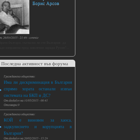
Борис Арсов
т, 26/03/2015 - 21:49
-
commie
Братя българи, съгласни ли сте България да
ъде изправена пред заколение заради Русия?...
Последна активност във форума
Гражданско общество:
Има ли дискриминация в България
спрямо хората останали извън
системата на БКП и ДС?
От
daskalov
на
31/05/2015 - 00:41
Отговори:0
Гражданско общество:
КОЙ е виновен за хаоса,
задкулисието и корупцията в
България?
От
daskalov
на
20/02/2015 - 15:29