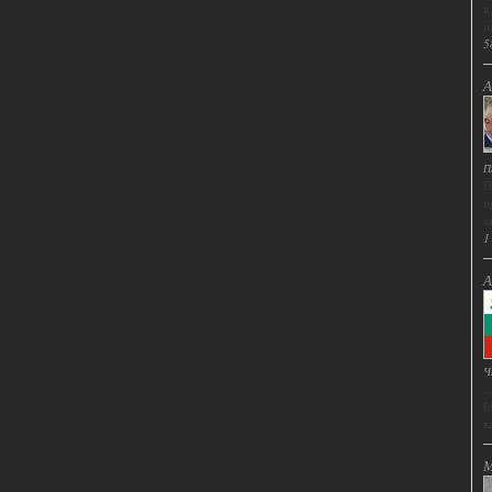
в
н
5
А
П
П
п
х
1
А
Ч
.
б
ка
М