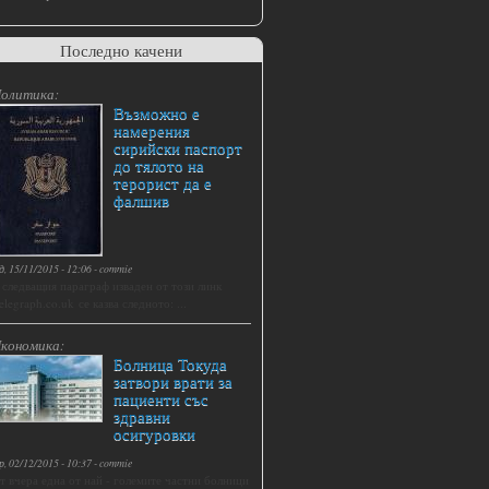
Последно качени
олитика:
Възможно е
намерения
сирийски паспорт
до тялото на
терорист да е
фалшив
д, 15/11/2015 - 12:06
-
commie
 следващия параграф изваден от този линк
elegraph.co.uk се казва следното: ...
кономика:
Болница Токуда
затвори врати за
пациенти със
здравни
осигуровки
р, 02/12/2015 - 10:37
-
commie
т вчера една от най - големите частни болници