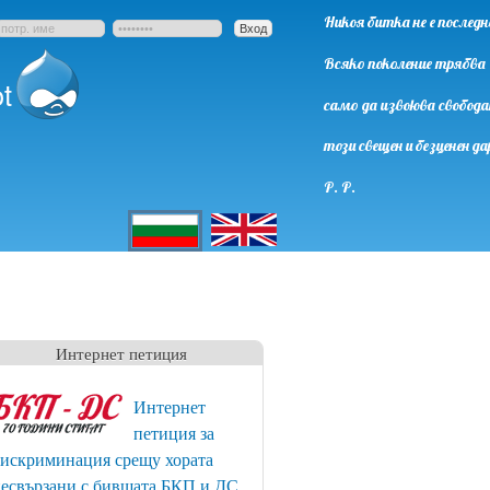
Никоя битка не е последн
Всяко поколение трябва
t
само да извоюва свобода
този свещен и безценен да
Р. Р.
English
Български
Интернет петиция
Интернет
петиция за
искриминация срещу хората
есвързани с бившата БКП и ДС