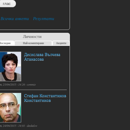
Всички анкети
Резултати
Личности
Последни
Най-коментирани
Акценти
Десислава Вълчева
Атанасова
т, 25/09/2015 - 14:26 -
commie
Стефан Константинов
Константинов
т, 24/09/2015 - 14:01 -
daskalov