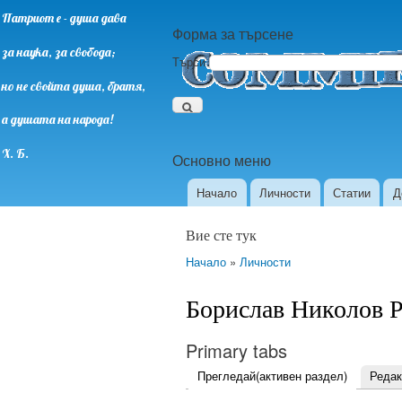
Патриот е - душа дава
Форма за търсене
за наука, за свобода;
Търси
но не свойта душа, братя,
а душата на народа!
Х. Б.
Основно меню
Начало
Личности
Статии
Д
Вие сте тук
Начало
»
Личности
Борислав Николов 
Primary tabs
Прегледай
(активен раздел)
Редак