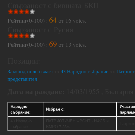
Свързаност с бившата БКП
64
Рейтинг(0-100) :
от
16
votes.
Свързаност с Русия
69
Рейтинг(0-100) :
от
13
votes.
Позиции:
Законодателна власт
>>
43 Народно събрание
>>
Патриот
представител
Дата на раждане:
14/03/1955 , България
Народно
Участие
Избран с:
събрание:
парламе
43 Народно
ПАТРИОТИЧЕН ФРОНТ - НФСБ и
Патриот
събрание
ВМРО 7.28%