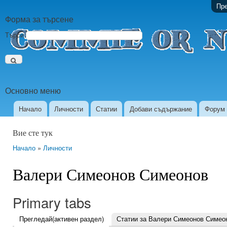
Пре
Форма за търсене
Търси
Основно меню
Начало
Личности
Статии
Добави съдържание
Форум
Вие сте тук
Начало
»
Личности
Валери Симеонов Симеонов
Primary tabs
Прегледай
(активен раздел)
Статии за Валери Симеонов Симео