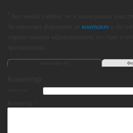
*
Ако някой смята, че в материала има 
да използва формата за
контакт
и да из
опровегаващи иформацията по-горе и т
премахнати.
Коментари (
0
)
Фе
Коментар
Вашето име
Коментар
*