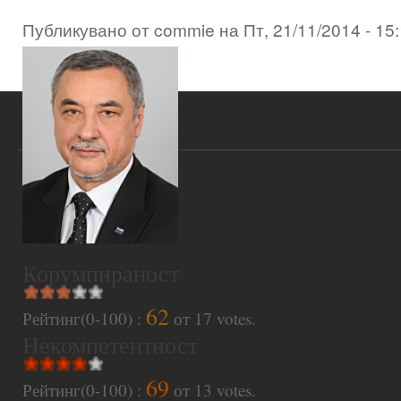
Публикувано от
commie
на
Пт, 21/11/2014 - 15
Корумпираност
62
Рейтинг(0-100) :
от
17
votes.
Некомпетентност
69
Рейтинг(0-100) :
от
13
votes.