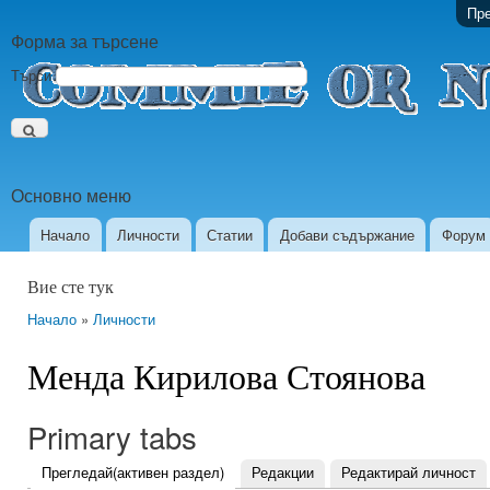
Пре
Форма за търсене
Търси
Основно меню
Начало
Личности
Статии
Добави съдържание
Форум
Вие сте тук
Начало
»
Личности
Менда Кирилова Стоянова
Primary tabs
Прегледай
(активен раздел)
Редакции
Редактирай личност