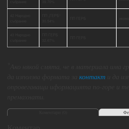
събрание
39.70%
42 Народно
ПП „ГЕРБ“
ПП ГЕРБ
икон
събрание
30.54%
43 Народно
ПП ГЕРБ
ПП ГЕРБ
събрание
32.67%
*
Ако някой смята, че в материала има 
да използва формата за
контакт
и да из
опровегаващи иформацията по-горе и т
премахнати.
Коментари (
0
)
Фе
Коментар