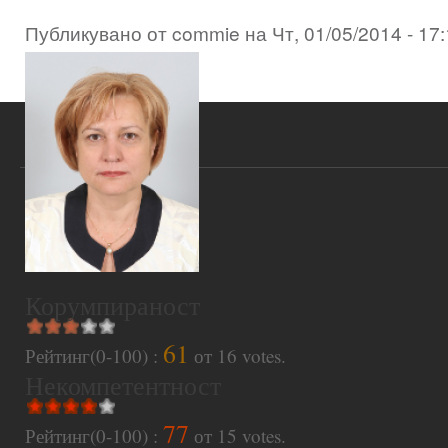
Публикувано от
commie
на
Чт, 01/05/2014 - 17
Корумпираност
61
Рейтинг(0-100) :
от
16
votes.
Некомпетентност
77
Рейтинг(0-100) :
от
15
votes.