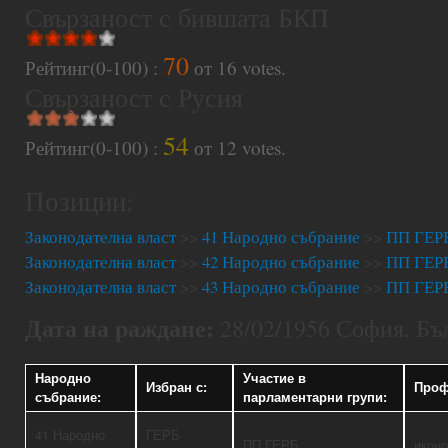
Свързаност с бившата БКП
70
Рейтинг(0-100) :
от
16
votes.
Свързаност с Русия
54
Рейтинг(0-100) :
от
12
votes.
Позиции:
Законодателна власт
>>
41 Народно събрание
>>
ПП ГЕР
Законодателна власт
>>
42 Народно събрание
>>
ПП ГЕР
Законодателна власт
>>
43 Народно събрание
>>
ПП ГЕР
Дата на раждане:
28/02/1956 София, Бъ
Народно
Участие в
Избран с:
Проф
събрание:
парламентарни групи:
41 Народно
ГЕРБ
ПП ГЕРБ
икон