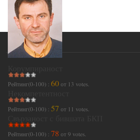
Корумпираност
60
Рейтинг(0-100) :
от
13
votes.
Некомпетентност
57
Рейтинг(0-100) :
от
11
votes.
Свързаност с бившата БКП
78
Рейтинг(0-100) :
от
9
votes.