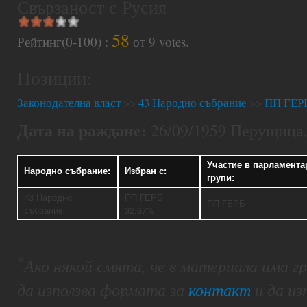
Свързаност с Русия
58
Рейтинг(0-100) :
от
9
votes.
Позиции:
Законодателна власт
>>
43 Народно събрание
>>
ПП ГЕР
Дата на раждане:
26/09/1959 Перущица,
Участие в парламента
Народно събрание:
Избран с:
групи:
43 Народно
ПП ГЕРБ
ПП ГЕРБ
събрание
32.67%
*
Ако някой смята, че в материала има 
да използва формата за
контакт
и да из