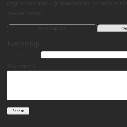
опровегаващи иформацията по-горе и т
премахнати.
Коментари (
0
)
Фе
Коментар
Вашето име
Коментар
*