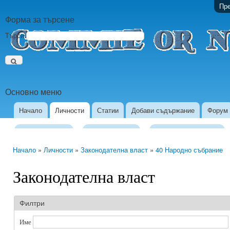
Пре
Форма за търсене
Търси
Основно меню
Начало
Личности
Статии
Добави съдържание
Форум
Европарламент
Президентство
Изпълнителна Власт
Начало
»
Личности
»
Законодателна власт
»
40 Народно събрание
Законодателна власт
Филтри
Име