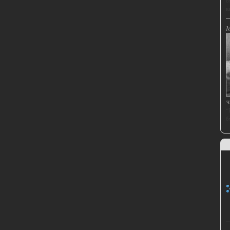
б
ка
М
Ч
“
б