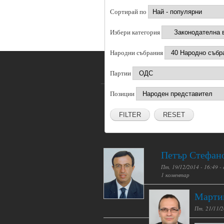
Сортирай по
Избери категория
Народни събрания
Партии
Позиции
RESET
Петър Стефан
Пт, 19/12/2014 - 16:49 -
1 коментар
Марти
Пт, 21/11/2