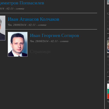
Димитров Попвасилев
014 - 02:13 -
commie
С
О
Иван Атанасов Колчаков
в
Чт, 28/08/2014 - 02:11 -
commie
н
5
Иван Георгиев Сотиров
А
Чт, 28/08/2014 - 02:11 -
commie
Страници
П
П
п
х
1
А
Ч
.