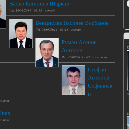
Ваньо Евгениев Шарков
Чт, 28/08/2014 - 02:13 -
commie
Венцислав Василев Върбанов
Чт, 28/08/2014 - 02:13 -
commie
Румен Асенов
П
Ангелов
Чт, 28/08/2014 - 02:13 -
commie
Стефан
Антонов
Софиянск
и
Н
В
commie
t
Янев
И
commie