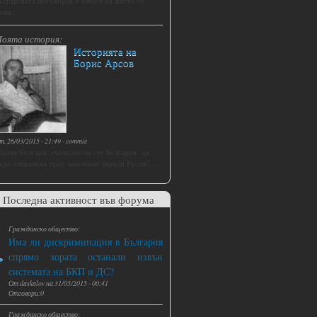
ългарската поговорка и много на място го
зва....
оята история:
Историята на
Борис Арсов
т, 26/03/2015 - 21:49
-
commie
Братя българи, съгласни ли сте България да
ъде изправена пред заколение заради Русия?...
Последна активност във форума
Гражданско общество:
Има ли дискриминация в България
спрямо хората останали извън
системата на БКП и ДС?
От
daskalov
на
31/05/2015 - 00:41
Отговори:0
Гражданско общество: