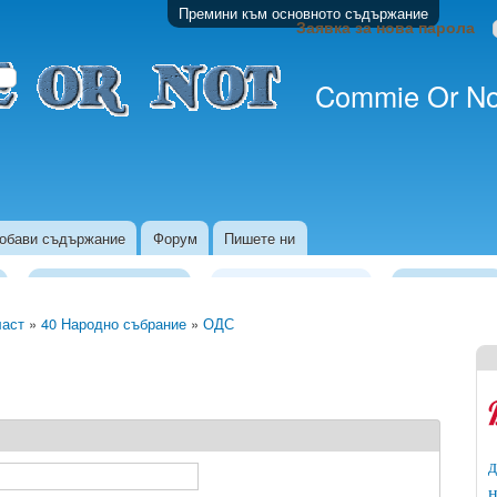
Премини към основното съдържание
Заявка за нова парола
Commie Or No
обави съдържание
Форум
Пишете ни
Изпълнителна Власт
Законодателна власт
Местна власт
ласт
»
40 Народно събрание
»
ОДС
д
н