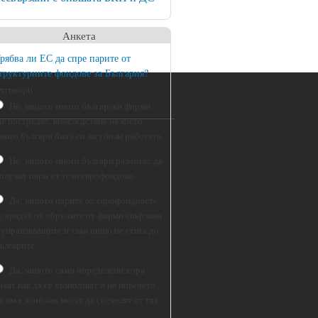
Анкета
рябва ли ЕС да спре парите от
труктурните фондове за България?
тговори
Не, защото много български фирми
е пострадат, впоследствие на което
ного българи биха си загубили работата.
Не, защото много българи разчитат да
олучат пари от тези еврофондове.
Да, защото парите от еврофондовете
е крадат от обръчите от фирми свързани
 управляващите и така нищо не стига до
ългарите.
Да, защото само определени хора
наят как да се възползват и на повечето
е им е ясно как могат да спечелят от тях.