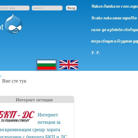
Никоя битка не е последн
Всяко поколение трябва
t
само да извоюва свобода
този свещен и безценен да
Р. Р.
English
Български
Вие сте тук
Интернет петиция
Интернет
петиция за
искриминация срещу хората
есвързани с бившата БКП и ДС