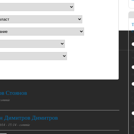
Т
с
О
щ
м
п
с
ов Стоянов
с
commie
б
н Димитров Димитров
з
014 - 15:14 -
commie
н