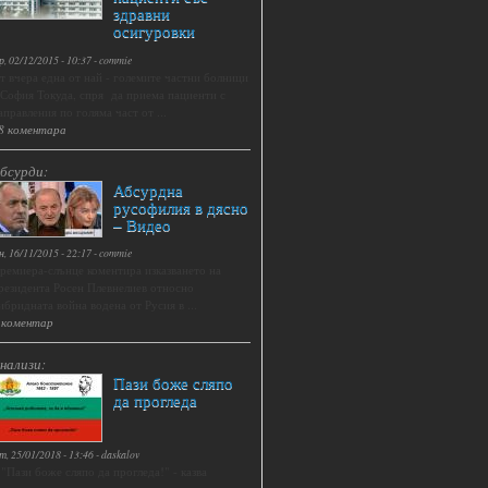
здравни
осигуровки
р, 02/12/2015 - 10:37
-
commie
т вчера една от най - големите частни болници
 София Токуда, спря да приема пациенти с
аправления по голяма част от ...
8 коментара
бсурди:
Абсурдна
русофилия в дясно
– Видео
н, 16/11/2015 - 22:17
-
commie
ремиера-слънце коментира изказването на
резидента Росен Плевнелиев относно
ибридната война водена от Русия в ...
 коментар
нализи:
Пази боже сляпо
да прогледа
т, 25/01/2018 - 13:46
-
daskalov
.."Пази боже сляпо да прогледа!" - казва