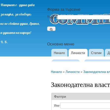
Патриот е - душа дава
Форма за търсене
за наука, за свобода;
Търси
но не свойта душа, братя,
а душата на народа!
Х. Б.
Основно меню
Начало
Личности
Статии
Д
Европарламент
Президентство
Начало
»
Личности
»
Законодателна в
Законодателна власт
Филтри
Име