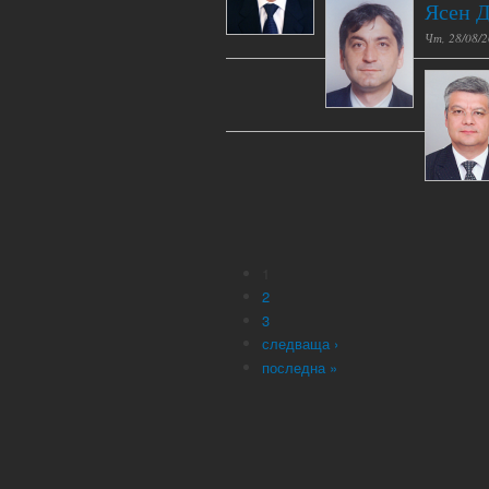
Ясен 
Чт, 28/08/2
1
2
3
следваща ›
последна »