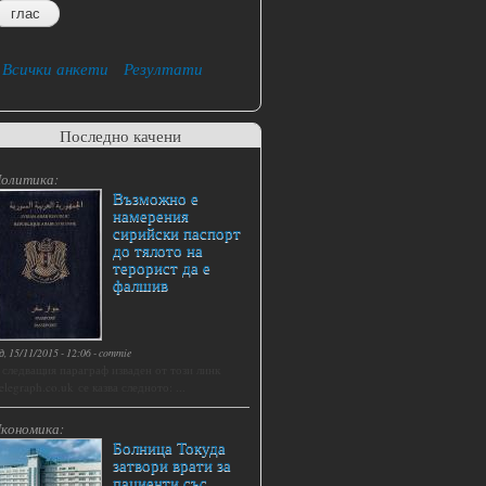
Всички анкети
Резултати
Последно качени
олитика:
Възможно е
намерения
сирийски паспорт
до тялото на
терорист да е
фалшив
д, 15/11/2015 - 12:06
-
commie
 следващия параграф изваден от този линк
elegraph.co.uk се казва следното: ...
кономика:
Болница Токуда
затвори врати за
пациенти със