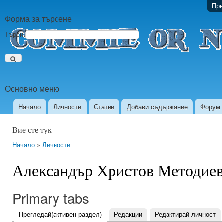
Пре
Форма за търсене
Търси
Основно меню
Начало
Личности
Статии
Добави съдържание
Форум
Вие сте тук
Начало
»
Личности
Александър Христов Методие
Primary tabs
Прегледай
(активен раздел)
Редакции
Редактирай личност