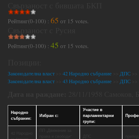
Свързаност с бившата БКП
65
Рейтинг(0-100) :
от
15
votes.
Свързаност с Русия
45
Рейтинг(0-100) :
от
15
votes.
Позиции:
Законодателна власт
>>
42 Народно събрание
>>
ДПС
>>
Законодателна власт
>>
43 Народно събрание
>>
ДПС
>>
Дата на раждане:
28/11/1958 Самоков, 
Участие в
Народно
Избран с:
парламентарни
Профе
събрание:
групи:
ПП „Движение за
42 Народно
права и свободи“
ДПС
препод
събрание