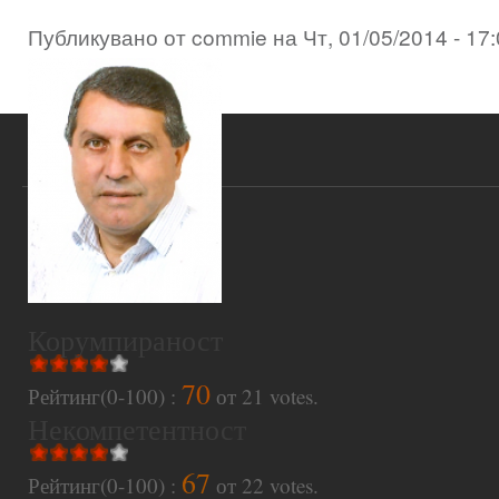
Публикувано от
commie
на
Чт, 01/05/2014 - 17
Корумпираност
70
Рейтинг(0-100) :
от
21
votes.
Некомпетентност
67
Рейтинг(0-100) :
от
22
votes.