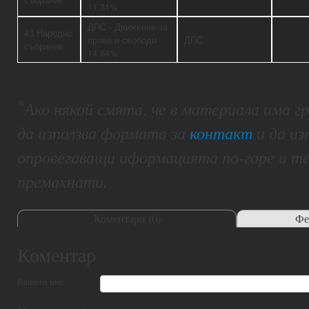
11.31%
ДПС - Движение за
43 Народно
права и свободи
ДПС
събрание
14.84%
*
Ако някой смята, че в материала има 
да използва формата за
контакт
и да из
опровегаващи иформацията по-горе и т
премахнати.
Коментари (
0
)
Фе
Коментар
Вашето име