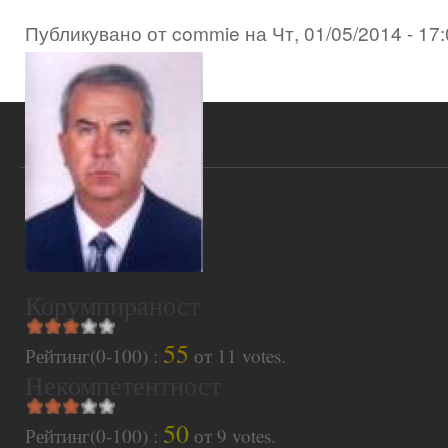
Публикувано от
commie
на
Чт, 01/05/2014 - 17
Корумпираност
55
Рейтинг(0-100) :
от
11
votes.
Некомпетентност
50
Рейтинг(0-100) :
от
9
votes.