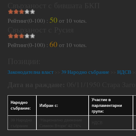
Свързаност с бившата БКП
50
Рейтинг(0-100) :
от
10
votes.
Свързаност с Русия
60
Рейтинг(0-100) :
от
10
votes.
Позиции:
Законодателна власт
>>
39 Народно събрание
>>
НДСВ
>
Дата на раждане:
06/11/1950 Стара Заго
Участие в
Народно
Избран с:
парламентарни
събрание:
групи:
39 Народно
“Национално движение
НДСВ
събрание
Симеон Втори” 42.74%