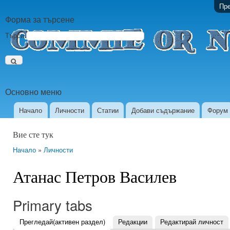
Пре
Форма за търсене
Търси
Основно меню
Начало
Личности
Статии
Добави съдържание
Форум
Вие сте тук
Начало
»
Личности
Атанас Петров Василев
Primary tabs
Прегледай
(активен раздел)
Редакции
Редактирай личност