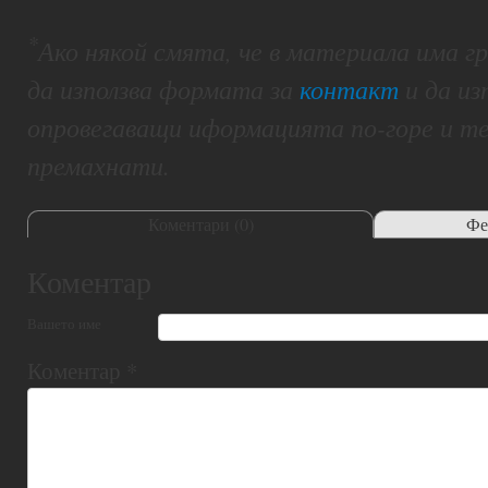
*
Ако някой смята, че в материала има 
да използва формата за
контакт
и да из
опровегаващи иформацията по-горе и т
премахнати.
Коментари (
0
)
Фе
Коментар
Вашето име
Коментар
*