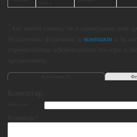
26.61%
*
Ако някой смята, че в материала има 
да използва формата за
контакт
и да из
опровегаващи иформацията по-горе и т
премахнати.
Коментари (
0
)
Фе
Коментар
Вашето име
Коментар
*