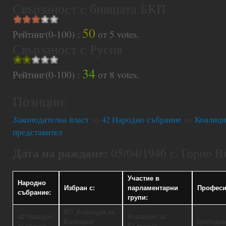
Свързаност с бившата БКП
50
Рейтинг(0-100) :
от
5
votes.
Свързаност с Русия
34
Рейтинг(0-100) :
от
8
votes.
Позиции:
Законодателна власт
>>
42 Народно събрание
>>
Коалици
представител
Дата на раждане:
05/04/1946 с. Горно 
Участие в
Народно
Избран с:
парламентарни
Професи
събрание:
групи:
КП „Коалиция за
42 Народно
Коалиция за
България“
преподав
събрание
България