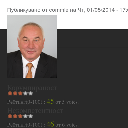
Публикувано от
commie
на
Чт, 01/05/2014 - 17
Корумпираност
45
Рейтинг(0-100) :
от
5
votes.
Некомпетентност
46
Рейтинг(0-100) :
от
6
votes.