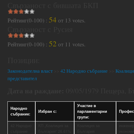
Свързаност с бившата БКП
54
Рейтинг(0-100) :
от
13
votes.
Свързаност с Русия
52
Рейтинг(0-100) :
от
11
votes.
Позиции:
Законодателна власт
>>
42 Народно събрание
>>
Коалици
представител
Дата на раждане:
09/05/1979 Пещера, Б
Участие в
Народно
Избран с:
парламентарни
Профес
събрание:
групи:
42 Народно
КП „Коалиция за
Коалиция за
инженер
събрание
България“ 26.61%
България
икономи