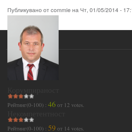
Публикувано от
commie
на
Чт, 01/05/2014 - 17
Корумпираност
46
Рейтинг(0-100) :
от
12
votes.
Некомпетентност
59
Рейтинг(0-100) :
от
14
votes.