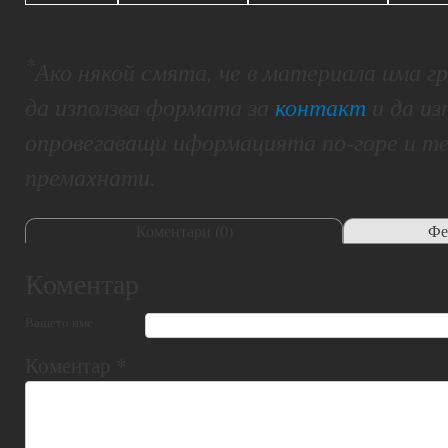
*
Ако някой смята, че в материала има 
да използва формата за
контакт
и да из
опровегаващи иформацията по-горе и т
премахнати.
Коментари (
0
)
Фе
Коментар
Вашето име
Коментар
*