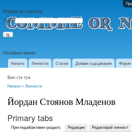
Пре
Форма за търсене
Търси
Основно меню
Начало
Личности
Статии
Добави съдържание
Форум
Вие сте тук
Начало
»
Личности
Йордан Стоянов Младенов
Primary tabs
Прегледай
(активен раздел)
Редакции
Редактирай личност