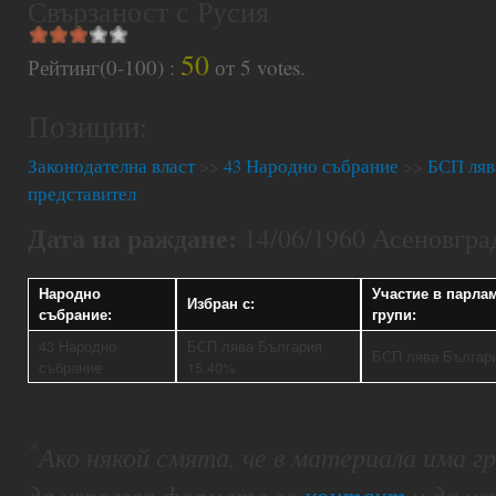
Свързаност с Русия
50
Рейтинг(0-100) :
от
5
votes.
Позиции:
Законодателна власт
>>
43 Народно събрание
>>
БСП ляв
представител
Дата на раждане:
14/06/1960 Асеновгра
Народно
Участие в парла
Избран с:
събрание:
групи:
43 Народно
БСП лява България
БСП лява Българ
събрание
15.40%
*
Ако някой смята, че в материала има 
да използва формата за
контакт
и да из