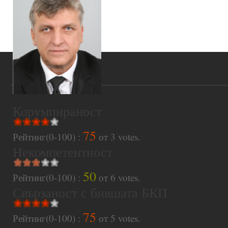
Корумпираност
75
Рейтинг(0-100) :
от
3
votes.
Некомпетентност
50
Рейтинг(0-100) :
от
6
votes.
Свързаност с бившата БКП
75
Рейтинг(0-100) :
от
5
votes.