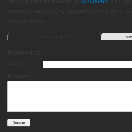
опровегаващи иформацията по-горе и т
премахнати.
Коментари (
0
)
Фе
Коментар
Вашето име
Коментар
*