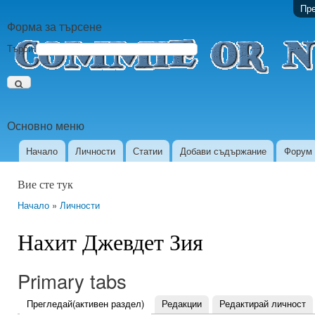
Пре
Форма за търсене
Търси
Основно меню
Начало
Личности
Статии
Добави съдържание
Форум
Вие сте тук
Начало
»
Личности
Нахит Джевдет Зия
Primary tabs
Прегледай
(активен раздел)
Редакции
Редактирай личност