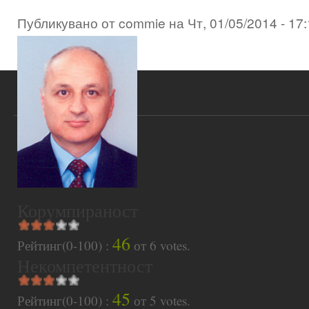
Публикувано от
commie
на
Чт, 01/05/2014 - 17
Корумпираност
46
Рейтинг(0-100) :
от
6
votes.
Некомпетентност
45
Рейтинг(0-100) :
от
5
votes.