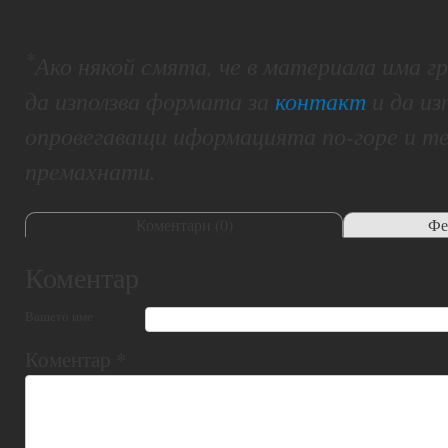
*
Ако някой смята, че в материала има 
да използва формата за
контакт
и да из
опровегаващи иформацията по-горе и т
премахнати.
Коментари (
0
)
Фе
Коментар
Вашето име
Коментар
*