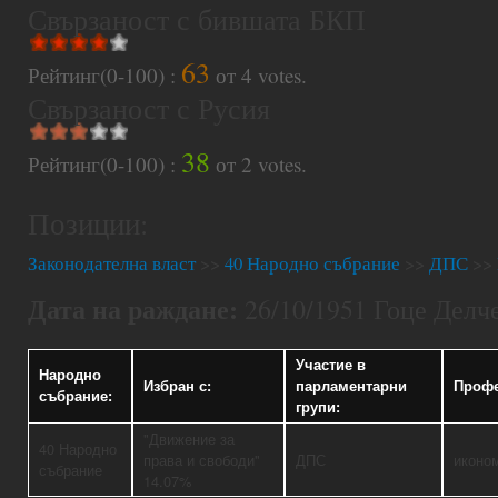
Свързаност с бившата БКП
63
Рейтинг(0-100) :
от
4
votes.
Свързаност с Русия
38
Рейтинг(0-100) :
от
2
votes.
Позиции:
Законодателна власт
>>
40 Народно събрание
>>
ДПС
>>
Дата на раждане:
26/10/1951 Гоце Делче
Участие в
Народно
Избран с:
парламентарни
Профе
събрание:
групи:
"Движение за
40 Народно
права и свободи"
ДПС
иконо
събрание
14.07%