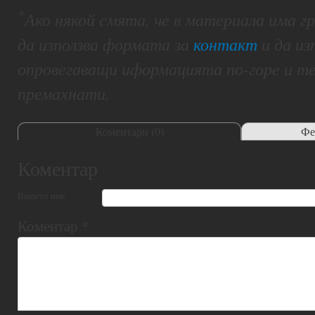
*
Ако някой смята, че в материала има 
да използва формата за
контакт
и да из
опровегаващи иформацията по-горе и т
премахнати.
Коментари (
0
)
Фе
Коментар
Вашето име
Коментар
*