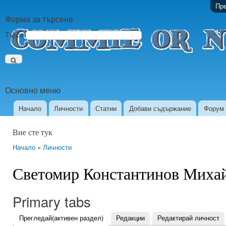
Пре
Форма за търсене
Търси
Основно меню
Начало
Личности
Статии
Добави съдържание
Форум
Вие сте тук
Начало
»
Личности
Светомир Константинов Миха
Primary tabs
Прегледай
(активен раздел)
Редакции
Редактирай личност