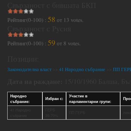
Свързаност с бившата БКП
58
Рейтинг(0-100) :
от
13
votes.
Свързаност с Русия
59
Рейтинг(0-100) :
от
8
votes.
Позиции:
Законодателна власт
>>
41 Народно събрание
>>
ПП ГЕР
Дата на раждане:
15/10/1960 Балша, Бъ
Народно
Участие в
Избран с:
Про
събрание:
парламентарни групи:
41 Народно
ГЕРБ
ПП ГЕРБ
лек
събрание
39.70%