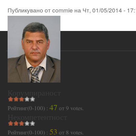
Публикувано от
commie
на
Чт, 01/05/2014 - 17
Корумпираност
47
Рейтинг(0-100) :
от
9
votes.
Некомпетентност
53
Рейтинг(0-100) :
от
8
votes.