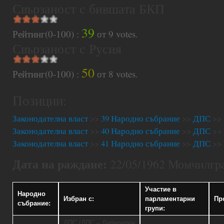
Свързаност с бившата БКП
39
Рейтинг(0-100) :
от
9
votes.
Свързаност с Русия
50
Рейтинг(0-100) :
от
8
votes.
Позиции:
Законодателна власт
>>
39 Народно събрание
>>
ДПС
>>
Законодателна власт
>>
40 Народно събрание
>>
ДПС
>>
Законодателна власт
>>
41 Народно събрание
>>
ДПС
>>
Дата на раждане:
22/05/1962 Момчилгра
Участие в
Народно
Избран с:
парламентарни
Пр
събрание:
групи:
ДПС (ДПС – Либерален