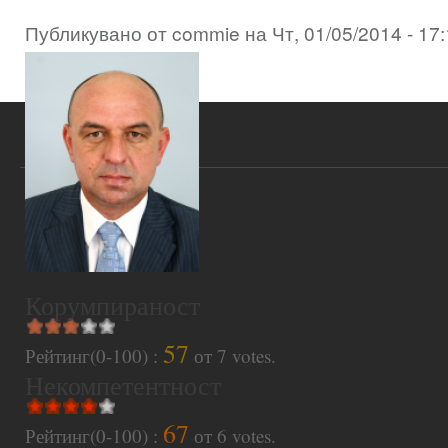
Публикувано от
commie
на
Чт, 01/05/2014 - 17
Корумпираност
57
Рейтинг(0-100) :
от
7
votes.
Некомпетентност
67
Рейтинг(0-100) :
от
6
votes.