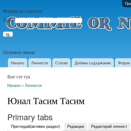
Пре
Форма за търсене
Търси
Основно меню
Начало
Личности
Статии
Добави съдържание
Форум
Вие сте тук
Начало
»
Личности
Юнал Тасим Тасим
Primary tabs
Прегледай
(активен раздел)
Редакции
Редактирай личност