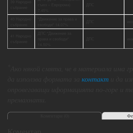
39 Народно
съюз – Евророма)
ДПС
събрание
7.45%
40 Народно
"Движение за права и
ДПС
ик
събрание
свободи" 14.07%
ДПС "Движение за
41 Народно
права и свободи"
ДПС
ин
събрание
14.50%
*
Ако някой смята, че в материала има 
да използва формата за
контакт
и да из
опровегаващи иформацията по-горе и т
премахнати.
Коментари (
0
)
Фе
Коментар