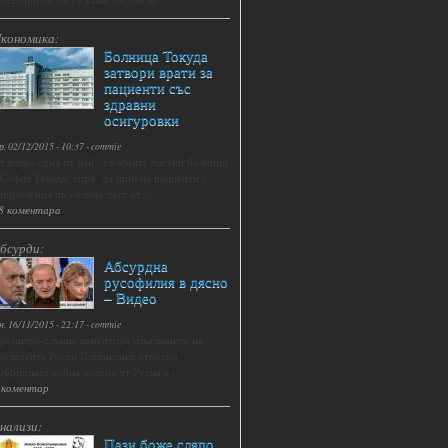
кономика:
Болница Токуда
затвори врати за
пациенти със
здравни
осигуровки
р, 02/12/2015 - 10:37
-
commie
т вчера една от най - големите частни болници
 София Токуда, спря да приема пациенти с
аправления по голяма част от ...
8 коментара
бсурди:
Абсурдна
русофилия в дясно
– Видео
н, 16/11/2015 - 22:17
-
commie
ремиера-слънце коментира изказването на
резидента Росен Плевнелиев относно
ибридната война водена от Русия в ...
 коментар
нализи:
Пази боже сляпо