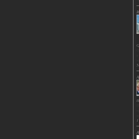
И
С
О
в
н
5
А
П
П
п
х
1
А