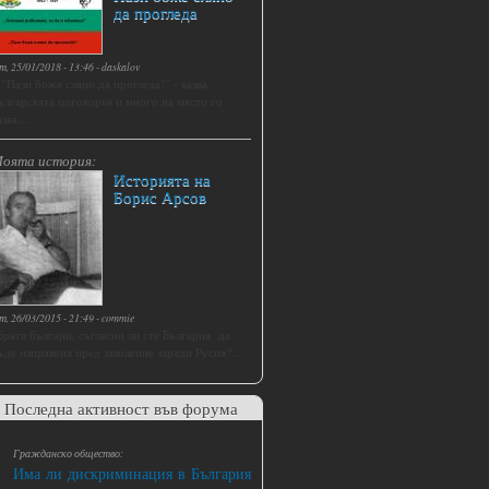
да прогледа
т, 25/01/2018 - 13:46
-
daskalov
.."Пази боже сляпо да прогледа!" - казва
ългарската поговорка и много на място го
зва....
оята история:
Историята на
Борис Арсов
т, 26/03/2015 - 21:49
-
commie
Братя българи, съгласни ли сте България да
ъде изправена пред заколение заради Русия?...
Последна активност във форума
Гражданско общество:
Има ли дискриминация в България