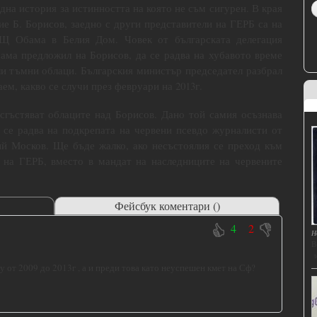
дна история за истинността на която не съм сигурен. В края
ие Б. Борисов, заедно с други представители на ГЕРБ са на
Щ Обама в Белия Дом. Човек от българската делегация
Обама предложил на Борисов, да се радва на хубавото време
и тъмни облаци. Българския министър председател разбрал
ем, какво се случи през февруари на 2013г.
сгъстяват облаците над Борисов. Дано той самия осъзнава
 се радва на подкрепата на червени псевдо журналисти от
й Москов. Ще бъде жалко, ако несъстоялия се преход към
 на ГЕРБ, вместо в мандат на наследниците на червените
Фейсбук коментари (
)
4
2
Н
В
t
аду от 2009 до 2013г , а и преди това като неуспешен кмет на Сф?