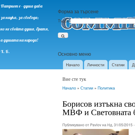
Патриот е - душа дава
Форма за търсене
за наука, за свобода;
Търси
но не свойта душа, братя,
а душата на народа!
Х. Б.
Основно меню
Начало
Личности
Статии
Д
Вие сте тук
Начало
»
Статии
»
Политика
Борисов изтъкна св
МВФ и Световната 
Публикувано от
Pavlov
на
Нд, 31/05/2015 -