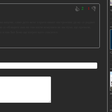
2
1
Ч
П
к
зва вицове, само дето вече хората нямат настроение да му се радват
у
и се облаците ама на тия нагли комуняги не им пука, ще превали,
о и пак Бат Боко ще изгрее като спасител.
С
П
п
б
В
Д
ч
н