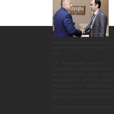
това било довело до излишъци в б
лева.
"От изключителна важност са 
образованието. Реформираме и спец
без устройствени закони. Има
еврофондовете, което ни позво
изграждането на стратегическат
магистрали, пречиствателни станци
Европа", казал премиерът пред гост
По време на срещата било говорено 