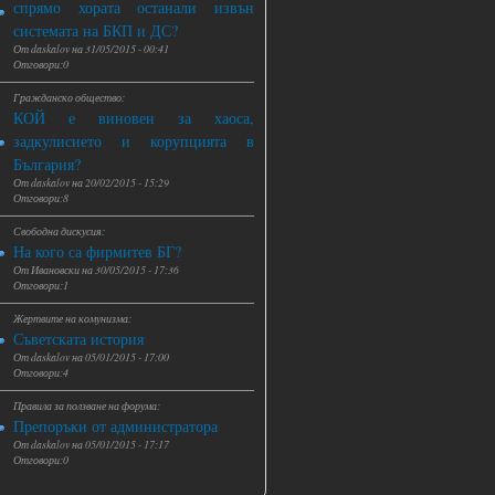
спрямо хората останали извън
системата на БКП и ДС?
От
daskalov
на
31/05/2015 - 00:41
Отговори:0
Гражданско общество:
КОЙ е виновен за хаоса,
задкулисието и корупцията в
България?
От
daskalov
на
20/02/2015 - 15:29
Отговори:8
Свободна дискусия:
На кого са фирмитев БГ?
От
Ивановски
на
30/05/2015 - 17:36
Отговори:1
Жертвите на комунизма:
Съветската история
От
daskalov
на
05/01/2015 - 17:00
Отговори:4
Правила за ползване на форума:
Препоръки от администратора
От
daskalov
на
05/01/2015 - 17:17
Отговори:0