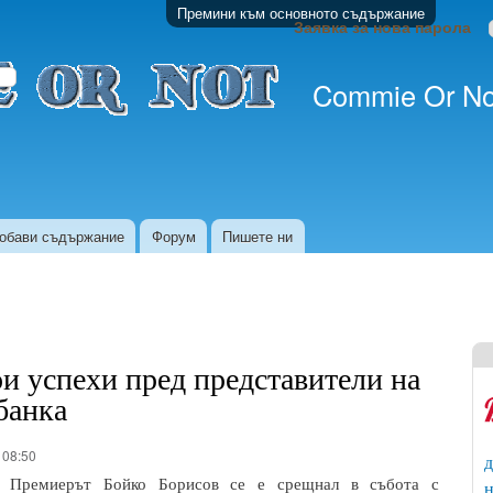
Премини към основното съдържание
Заявка за нова парола
Commie Or No
обави съдържание
Форум
Пишете ни
ои успехи пред представители на
банка
 08:50
д
Премиерът Бойко Борисов се е срещнал в събота с
н