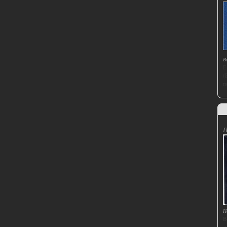
В
Е
(
п
П
Н
В
t