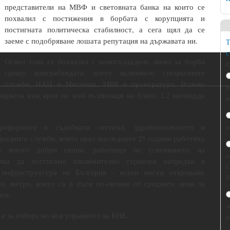
представители на МВФ и световната банка на които се
похвалил с постижения в борбата с корупцията и
постигната политическа стабилност, а сега щял да се
заеме с подобряване лошата репутация на държавата ни.
Т
с
Освен това се похвалил с новосъздадено звено за борба
О
срещу контрабандата, което включвало специалните
служби, НАП и Митници, МВР и прокуратура. Всичко
щ
юджета към края на май възлизащи на близо 1.2 милиарда
м
реформите в съдебната система, здравеопазването и
п
иалните служби, които през последните 25 години работиха
ме много добри екипи, работещи по усвояването на
с
лява да постигаме изключително сериозен напредък в
с
а инфраструктура на България - всеки месец откриваме
б
и, метро, които са в пъти по-евтини от средните цени за
ите.
з
и за избора но нов управител на БНБ.
н