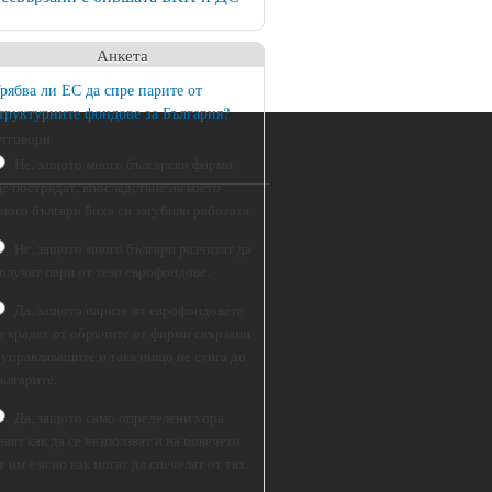
Анкета
рябва ли ЕС да спре парите от
труктурните фондове за България?
тговори
Не, защото много български фирми
е пострадат, впоследствие на което
ного българи биха си загубили работата.
Не, защото много българи разчитат да
олучат пари от тези еврофондове.
Да, защото парите от еврофондовете
е крадат от обръчите от фирми свързани
 управляващите и така нищо не стига до
ългарите.
Да, защото само определени хора
наят как да се възползват и на повечето
е им е ясно как могат да спечелят от тях.