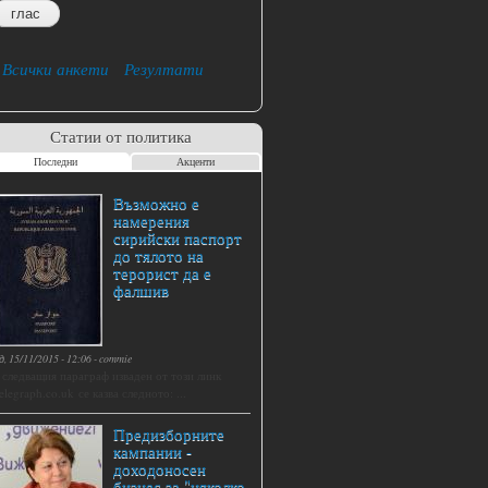
Всички анкети
Резултати
Статии от политика
Последни
Акценти
Възможно е
намерения
сирийски паспорт
до тялото на
терорист да е
фалшив
д, 15/11/2015 - 12:06
-
commie
 следващия параграф изваден от този линк
elegraph.co.uk се казва следното: ...
Предизборните
кампании -
доходоносен
бизнес за "няколко