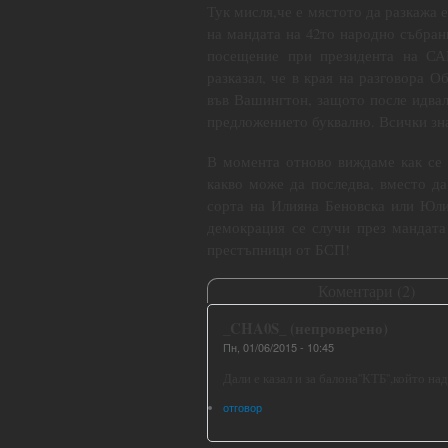
Тук мисля,че е мястото да разкажа е
на мандата на 42то народно събран
посещение при президента на СА
разказал, че в края на разговора 
във Вашингтон, защото после идвал
предложението буквално. Всички зна
В момента отново виждаме как се 
какво може да последва, вместо да
сорта на Илияна Беновска или Юли
демокрация се случи през мандата
престъпници от БСП!
Коментари (
2
)
_CHA0S_ (непроверено)
Пн, 01/06/2015 - 10:45
Дали е казал и за балона''КТБ'',който н
отговор