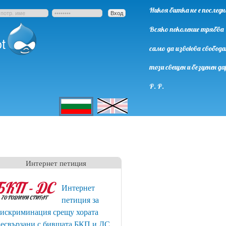
Никоя битка не е последн
Всяко поколение трябва
t
само да извоюва свобода
този свещен и безценен да
Р. Р.
English
Български
Интернет петиция
Интернет
петиция за
искриминация срещу хората
есвързани с бившата БКП и ДС