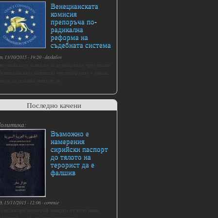
Венецианската
комисия
препоръча по-
радикална
реформа на
съдебната система
т, 13/10/2015 - 19:20
-
daskalov
вропейската комисия за демокрация чрез право
Венецианската комисия) нееднократно е имала
овод да изложи мнение за ...
Последно качени
олитика:
Възможно е
намерения
сирийски паспорт
до тялото на
терорист да е
фалшив
д, 15/11/2015 - 12:06
-
commie
 следващия параграф изваден от този линк
elegraph.co.uk се казва следното: ...