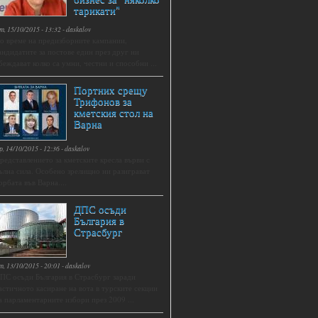
тарикати"
т, 15/10/2015 - 13:32
-
daskalov
о време на предизборните кампании,
андидатите за постове един през друг ни
беждават колко са умни, честни и способни ...
Портних срещу
Трифонов за
кметския стол на
Варна
р, 14/10/2015 - 12:36
-
daskalov
редставлението за кметските кресла върви с
ълна сила. Особено зрелищно ни разиграват
орбата във Варна....
ДПС осъди
България в
Страсбург
т, 13/10/2015 - 20:01
-
daskalov
ПС осъди България в Страсбург заради
астичното касиране на вота в турските секции
а парламентарните избори през 2009 ...