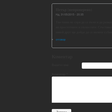
Петър (непроверено)
Нд, 31/05/2015 - 20:35
Тая тиква не спря да се пъчи и да разка
на простотиите и глупостите. Сгъстявал
някой друг ще дойде да се налапа хубав
отговор
Коментар
Вашето име
Коментар
*