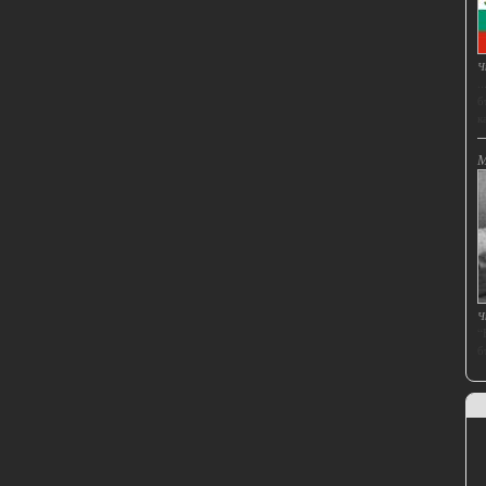
Ч
.
б
ка
М
Ч
“
б