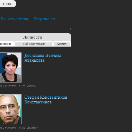
Всички анкети
Резултати
Личности
Последни
Най-коментирани
Акценти
Десислава Вълчева
Атанасова
т, 25/09/2015 - 14:26 -
commie
Стефан Константинов
Константинов
т, 24/09/2015 - 14:01 -
daskalov