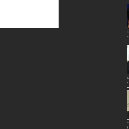
Ч
В
1
Ч
8