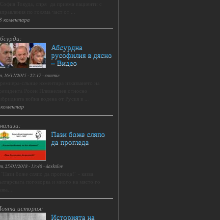
 София Токуда, спря да приема пациенти с
аправления по голяма част от ...
8 коментара
бсурди:
Абсурдна
русофилия в дясно
– Видео
н, 16/11/2015 - 22:17
-
commie
ремиера-слънце коментира изказването на
резидента Росен Плевнелиев относно
ибридната война водена от Русия в ...
 коментар
нализи:
Пази боже сляпо
да прогледа
т, 25/01/2018 - 13:46
-
daskalov
.."Пази боже сляпо да прогледа!" - казва
ългарската поговорка и много на място го
зва....
оята история:
Историята на