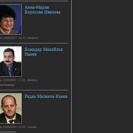
Анна-Мария
Борисова Иванова
т, 24/09/2015 - 10:33 -
daskalov
Божидар Михайлов
Нанев
т, 22/09/2015 - 17:22 -
daskalov
 коментар
Радан Миленов Кънев
т, 10/09/2015 - 21:42 -
commie
 коментара