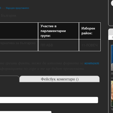
В
>>
Народен представител
, България
Участие в
Изборен
парламентарни
район:
групи:
тернатива за българско
ПП АБВ
11-ЛОВЕЧ
 има грешни факти, може да използва формата за
контакт
 иформацията по-горе и те ще бъдат премахнати.
П
Фейсбук коментари (
)
Ч