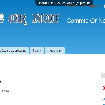
Премини към основното съдържание
Заявка за нова парола
Commie Or No
обави съдържание
Форум
Пишете ни
в
- 15:12
д
н