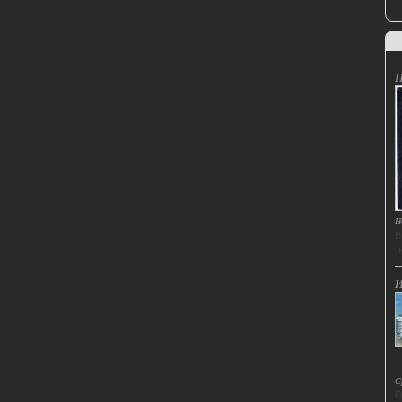
П
Н
В
t
И
С
О