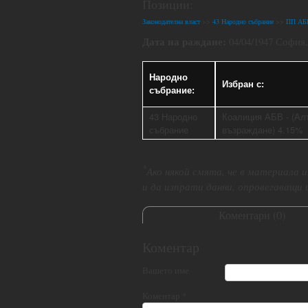
Позиции:
Законодателна власт
>>
43 Народно събрание
>>
ПП АБ
Дата на раждане:
04/04/1947 София
Народно
Избран с:
събрание:
43 Народно
Коалиция АБВ - (Ал
събрание
възраждане) 4.15%
*
Ако някой смята, че в материала
и да изпрати данни, опровегаващи
Коментари (
0
)
Коментар
Вашето име
Коментар
*