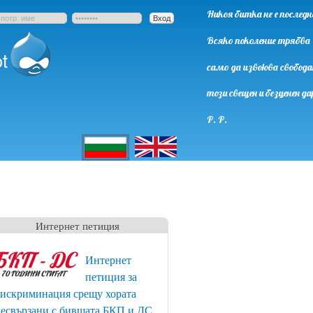
Никоя битка не е последн
Всяко поколение трябва
t
само да извоюва свобода
този свещен и безценен да
Р. Р.
English
Български
Интернет петиция
Интернет
петиция за
искриминация срещу хората
есвързани с бившата БКП и ДС