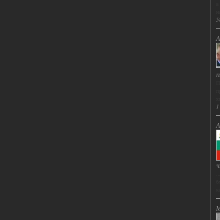
в
н
5
А
П
П
п
х
1
А
Ч
.
б
ка
М