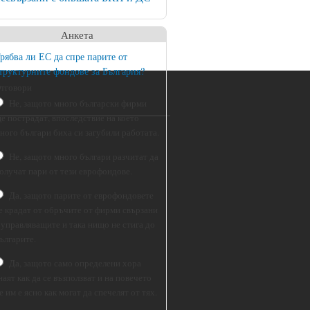
Анкета
рябва ли ЕС да спре парите от
труктурните фондове за България?
тговори
Не, защото много български фирми
е пострадат, впоследствие на което
ного българи биха си загубили работата.
Не, защото много българи разчитат да
олучат пари от тези еврофондове.
Да, защото парите от еврофондовете
е крадат от обръчите от фирми свързани
 управляващите и така нищо не стига до
ългарите.
Да, защото само определени хора
наят как да се възползват и на повечето
е им е ясно как могат да спечелят от тях.