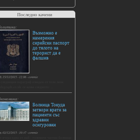
Последно качени
олитика:
Възможно е
намерения
сирийски паспорт
до тялото на
терорист да е
фалшив
д, 15/11/2015 - 12:06
-
commie
 следващия параграф изваден от този линк
elegraph.co.uk се казва следното: ...
кономика:
Болница Токуда
затвори врати за
пациенти със
здравни
осигуровки
р, 02/12/2015 - 10:37
-
commie
т вчера една от най - големите частни болници