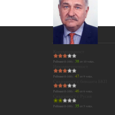
Корумпираност
38
Рейтинг(0-100) :
от
10
votes.
Некомпетентност
47
Рейтинг(0-100) :
от
9
votes.
Свързаност с бившата БКП
46
Рейтинг(0-100) :
от
6
votes.
Свързаност с Русия
35
Рейтинг(0-100) :
от
5
votes.