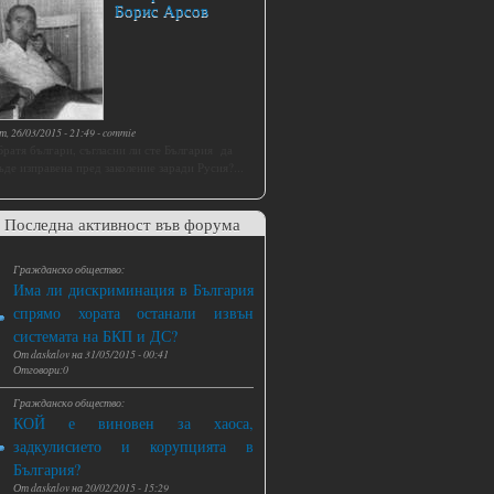
Борис Арсов
т, 26/03/2015 - 21:49
-
commie
Братя българи, съгласни ли сте България да
ъде изправена пред заколение заради Русия?...
Последна активност във форума
Гражданско общество:
Има ли дискриминация в България
спрямо хората останали извън
системата на БКП и ДС?
От
daskalov
на
31/05/2015 - 00:41
Отговори:0
Гражданско общество:
КОЙ е виновен за хаоса,
задкулисието и корупцията в
България?
От
daskalov
на
20/02/2015 - 15:29