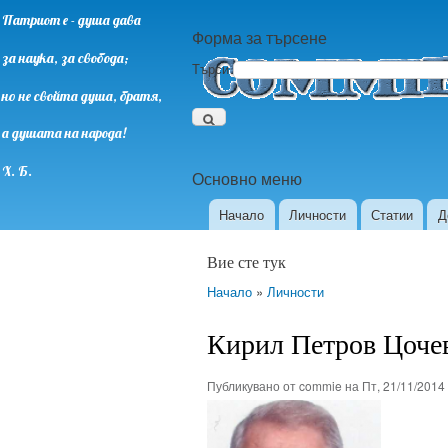
Патриот е - душа дава
Форма за търсене
за наука, за свобода;
Търси
но не свойта душа, братя,
а душата на народа!
Х. Б.
Основно меню
Начало
Личности
Статии
Д
Вие сте тук
Начало
»
Личности
Кирил Петров Цоче
Публикувано от
commie
на
Пт, 21/11/2014 