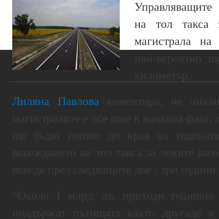
Управляващите 
на тол такса 
магистрала на 
най-вероятно щ
километър.
Лиляна Павлова
коментира, че анали
магистралите е все още в начална фаза, а
ще бъдат готови до края на годинат
въвеждането на тол такса за леките кол
въведе през следващите две - три години.
“Около 1 млрд. лв. приходи годишно 
поддържат пътищата както другаде в 