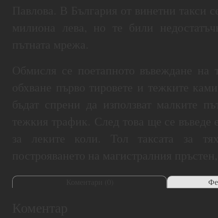
Павлова. В България от винетни такси с
милиона лева, но те били недостатъч
пътната мрежа.
Обмисля се поетапното въвеждане на т
обхване първо тировете и тежките ками
бъдат спрени да използват малките пъ
тежкия трафик. След това ще се въведе 
за леките коли. Тол таксата за т
построяването на магистралния пръстен,
Коментари (
0
)
Фе
Коментар