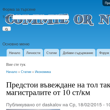
Пре
Форма за търсене
Търси
Основно меню
Начало
Личности
Статии
Добави съдържание
Форум
Вие сте тук
Начало
»
Статии
»
Икономика
Предстои въвеждане на тол так
магистралите от 10 ст/км
Публикувано от
daskalov
на
Ср, 18/02/2015 - 1