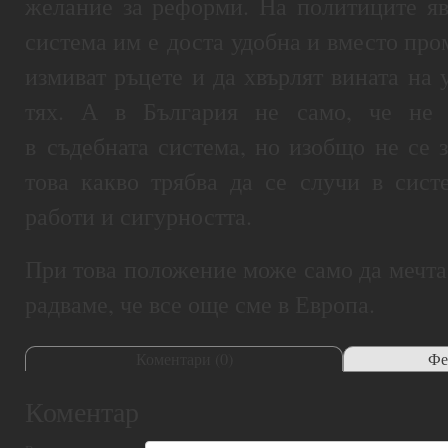
желание за реформи. На политиците яв
система им е доста удобна и вместо про
измиват ръцете и да хвърлят вината на
тях. А в България не само, че не 
в съдебната система, но изобщо не се з
това какво трябва да се случи в сист
работи и сигурността.
При това положение може само да мечта
радваме, че все още сме в Европа.
Коментари (
0
)
Фе
Коментар