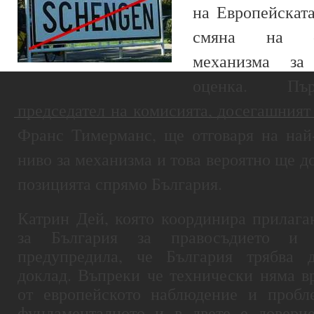
на Европейскат
смян
а на от
механизма за
оценка. Пър
председател на комисията, досегашният
Франс Тимерманс, ще отговаря на най
ниво за механизма и това вероятно ще д
позицията спрямо България.
Катрин Дей, която координира прилага
за България за правосъдието и
предупредила, че България трябва 
доклад. Въпреки че технически няма в
от европейското наблюдение и пробл
фундаменталното и в двете е доверие