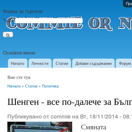
Пре
Форма за търсене
Търси
Основно меню
Начало
Личности
Статии
Добави съдържание
Форум
Вие сте тук
Начало
»
Статии
»
Политика
Шенген - все по-далече за Бъл
Публикувано от
commie
на
Вт, 18/11/2014 - 08
Смяната