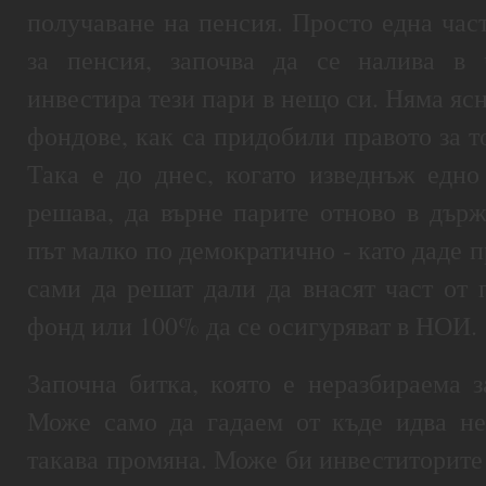
получаване на пенсия. Просто една част
за пенсия, започва да се налива в 
инвестира тези пари в нещо си. Няма ясн
фондове, как са придобили правото за т
Така е до днес, когато изведнъж едно 
решава, да върне парите отново в държ
път малко по демократично - като даде п
сами да решат дали да внасят част от 
фонд или 100% да се осигуряват в НОИ.
Започна битка, която е неразбираема з
Може само да гадаем от къде идва не
такава промяна. Може би инвеститорите