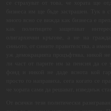
се страхуват от това, че хората ще от
бизнеса им ще бъде застрашен. Тук в с
много ясно се вижда как бизнеса е преп
как политиците защитават интере
олигархични кръгове, а не на гражда
синьото, от сините правителства, а имен
уж демокрацията процъфтява, никой не 
ли част от парите им за пенсия да се 
фонд и никой не даде яснота кой гар
просто го направиха, сега когато се пр
че хората сами да решават, изведнъж ст
От всички тези политически разиграван
ясно да виждаме истинската картина. П