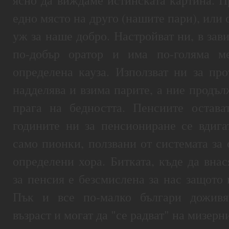
едно място на друго (нашите пари), или 
уж за наше добро. Настройват ни, в зав
по-добър оратор и има по-голяма м
определена кауза. Използват ни за про
надделява и взима парите, а ние продъ
прага на бедността. Пенсиите остава
годините ни за пенсиониране се вдигат
само пионки, ползвани от системата за 
определени хора. Битката, къде да вна
за пенсия е безсмислена за нас защото
Пък и все по-малко българи доживя
възраст и могат да "се радват" на мизер