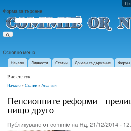
Пре
Форма за търсене
Търси
Основно меню
Начало
Личности
Статии
Добави съдържание
Форум
Вие сте тук
Начало
»
Статии
»
Анализи
Пенсионните реформи - прелив
нищо друго
Публикувано от
commie
на
Нд, 21/12/2014 - 12