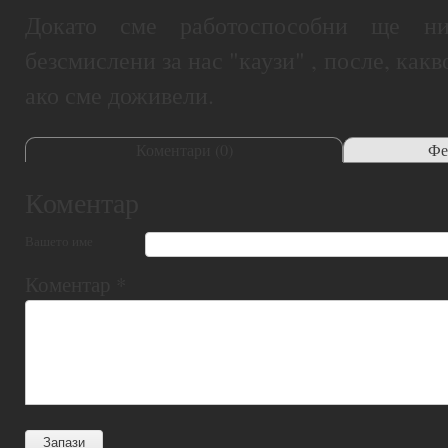
Докато сме работоспособни ще ни
безсмислени за нас "каузи" , после, какв
ако сме доживели.
Коментари (
0
)
Фе
Коментар
Вашето име
Коментар
*