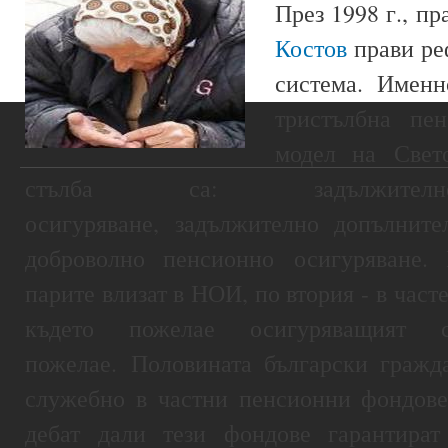
През 1998 г., п
Костов
прави ре
система. Именн
тристълбна пе
модел на Свето
стълба са: задължител
осигуряване, задължително допълните
доброволно пенсионно осигуряване.
парите влизат в НОИ, по втория - в часте
където пожелае осигуряващия
пожелае. Половината български гражд
служебно в частни пенсионни фондове
дебат дали тези фондове гарантира